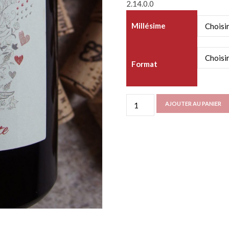
2.14.0.0
Millésime
Format
quantité
AJOUTER AU PANIER
de
Palimpseste