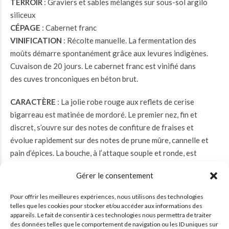
TERROIR
: Graviers et sables mélangés sur sous-sol argilo
siliceux
CÉPAGE
: Cabernet franc
VINIFICATION
: Récolte manuelle. La fermentation des
moûts démarre spontanément grâce aux levures indigènes.
Cuvaison de 20 jours. Le cabernet franc est vinifié dans
des cuves tronconiques en béton brut.
CARACTÈRE
: La jolie robe rouge aux reflets de cerise
bigarreau est matinée de mordoré. Le premier nez, fin et
discret, s’ouvre sur des notes de confiture de fraises et
évolue rapidement sur des notes de prune mûre, cannelle et
pain d’épices. La bouche, à l’attaque souple et ronde, est
prolongée par l’élégance de tanins jeunes et fermes en
Gérer le consentement
finale. Le bel équilibre global de ce vin est souligné en
finesse par des notes de cerises griottes et de prune.
Pour offrir les meilleures expériences, nous utilisons des technologies
telles que les cookies pour stocker et/ou accéder aux informations des
2.14.0.0
appareils. Le fait de consentir à ces technologies nous permettra de traiter
des données telles que le comportement de navigation ou les ID uniques sur
2.14.0.0