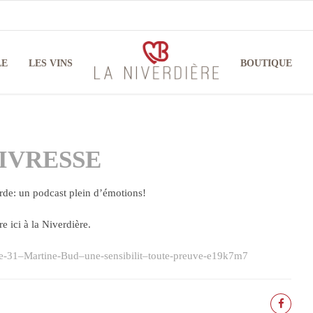
LE
LES VINS
BOUTIQUE
’IVRESSE
rde: un podcast plein d’émotions!
e ici à la Niverdière.
sode-31–Martine-Bud–une-sensibilit–toute-preuve-e19k7m7