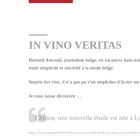
IN VINO VERITAS
Bernard Arnould, journaliste belge, en vacances dans not
toute simplicité et sincérité à la mode belge.
Surpris des vins, il n’a pas pu s’en empêcher d’écrire sur
Je vous laisse découvrir …
Chinon, une nouvelle étoile est née à L
https://invinoveritas.be/fr/chinon-une-nouvelle-etoile-est-nee-a-la-niverdiere/