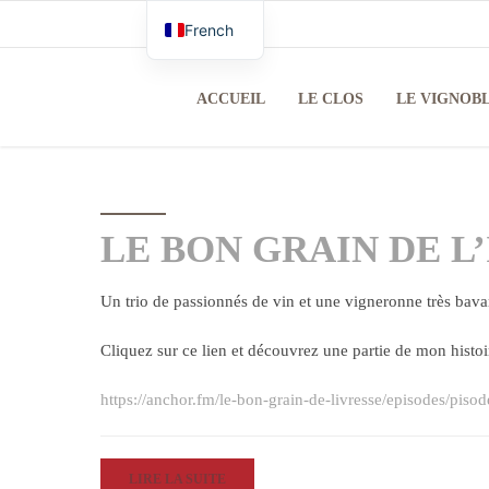
French
English
ACCUEIL
LE CLOS
LE VIGNOB
LE BON GRAIN DE L
Un trio de passionnés de vin et une vigneronne très bava
Cliquez sur ce lien et découvrez une partie de mon histoir
https://anchor.fm/le-bon-grain-de-livresse/episodes/pi
LIRE LA SUITE