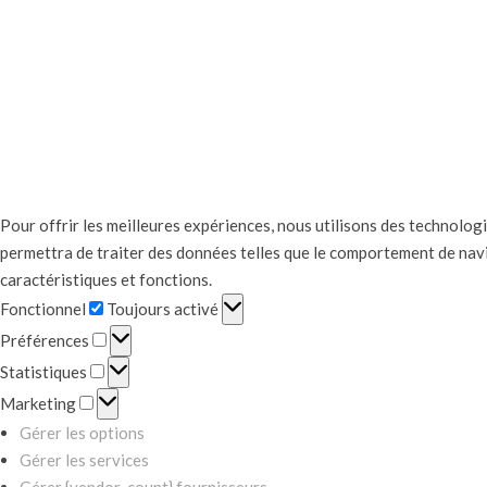
Pour offrir les meilleures expériences, nous utilisons des technolog
permettra de traiter des données telles que le comportement de navig
caractéristiques et fonctions.
Fonctionnel
Fonctionnel
Toujours activé
Préférences
Préférences
Statistiques
Statistiques
Marketing
Marketing
Gérer les options
Gérer les services
Gérer {vendor_count} fournisseurs